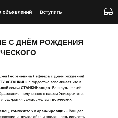
а объявлений
Вступить
Е С ДНЁМ РОЖДЕНИЯ
РЧЕСКОГО
рея Георгиевича Лефлера с Днём рождения
!
ГТУ «СТАНКИН»
с гордостью вспоминает, что в
льшой семьи
СТАНКИНовцев
. Ваш путь
-
яркий
образование, полученное в нашем Университете,
для раскрытия самых смелых
творческих
евец
,
композитор
и
аранжировщик
- Ваш дар
новение, а трудолюбие и преданность искусству