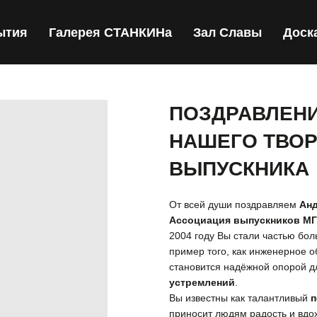
ытия
Галерея СТАНКИНа
Зал Славы
Доск
ПОЗДРАВЛЕНИ
НАШЕГО ТВО
ВЫПУСКНИКА
От всей души поздравляем
Анд
Ассоциация выпускников М
2004 году Вы стали частью бо
пример того, как инженерное 
становится надёжной опорой 
устремлений
.
Вы известны как талантливый
п
приносит людям радость и вдох